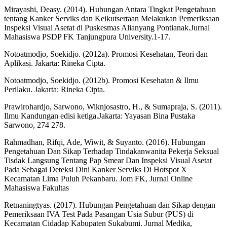
Mirayashi, Deasy. (2014). Hubungan Antara Tingkat Pengetahuan
tentang Kanker Serviks dan Keikutsertaan Melakukan Pemeriksaan
Inspeksi Visual Asetat di Puskesmas Alianyang Pontianak.Jurnal
Mahasiswa PSDP FK Tanjungpura University.1-17.
Notoatmodjo, Soekidjo. (2012a). Promosi Kesehatan, Teori dan
Aplikasi. Jakarta: Rineka Cipta.
Notoatmodjo, Soekidjo. (2012b). Promosi Kesehatan & Ilmu
Perilaku. Jakarta: Rineka Cipta.
Prawirohardjo, Sarwono, Wiknjosastro, H., & Sumapraja, S. (2011).
Ilmu Kandungan edisi ketiga.Jakarta: Yayasan Bina Pustaka
Sarwono, 274 278.
Rahmadhan, Rifqi, Ade, Wiwit, & Suyanto. (2016). Hubungan
Pengetahuan Dan Sikap Terhadap Tindakanwanita Pekerja Seksual
Tisdak Langsung Tentang Pap Smear Dan Inspeksi Visual Asetat
Pada Sebagai Deteksi Dini Kanker Serviks Di Hotspot X
Kecamatan Lima Puluh Pekanbaru. Jom FK, Jurnal Online
Mahasiswa Fakultas
Retnaningtyas. (2017). Hubungan Pengetahuan dan Sikap dengan
Pemeriksaan IVA Test Pada Pasangan Usia Subur (PUS) di
Kecamatan Cidadap Kabupaten Sukabumi. Jurnal Medika,