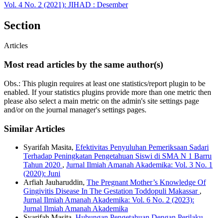
Vol. 4 No. 2 (2021): JIHAD : Desember
Section
Articles
Most read articles by the same author(s)
Obs.: This plugin requires at least one statistics/report plugin to be
enabled. If your statistics plugins provide more than one metric then
please also select a main metric on the admin's site settings page
and/or on the journal manager's settings pages.
Similar Articles
Syarifah Masita,
Efektivitas Penyuluhan Pemeriksaan Sadari
Terhadap Peningkatan Pengetahuan Siswi di SMA N 1 Barru
Tahun 2020
,
Jurnal Ilmiah Amanah Akademika: Vol. 3 No. 1
(2020): Juni
Arfiah Jauharuddin,
The Pregnant Mother’s Knowledge Of
Gingivitis Disease In The Gestation Toddopuli Makassar
,
Jurnal Ilmiah Amanah Akademika: Vol. 6 No. 2 (2023):
Jurnal Ilmiah Amanah Akademika
Syarifah Masita,
Hubungan Pengetahuan Dengan Perilaku