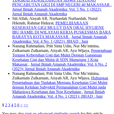
TINGKAT PENGETAHUAN SISWA TENTANG
PENCABUTAN GIGI DI SMP NEGERI 40 MAKASSAR
,
Jurnal Ilmiah Amanah Akademika: Vol. 5 No. 1 (2022):
Jurnal Ilmiah Amanah Akademika
Siti Alfah, Aisyah AR, Nurhaedah Nurhaedah, Nurul
Hikmah, Rahmat Hidayat,
PEMELIHARAAN
KESEHATAN GIGI MULUT DAN ORAL HYGIENE
IBU HAMIL DI WILAYAH KERJA PUSKESMAS BARA
BARAYYA KOTA MAKASSAR
,
Jurnal Ilmiah Amanah
Akademika: Vol. 4 No. 1 (2021): JIHAD : Juni
Nanang Rahmadani, Priti Sinta Udin, Nur Mu’minina,
Zulkarnain Zulkarnain, Aisyah AR, Ayu Wijaya,
Pengetahuan
Tentang Kebersihan Gigi dan Mulut Dengan Gangguan
Kesehatan Gigi dan Mulut di SDN Mamajang 1 Kota
Makassar
,
Jurnal Ilmiah Amanah Akademika: Vol. 6 No. 2
(2023): Jurnal Ilmiah Amanah Akademika
Nanang Rahmadani, Priti Sinta Udin, Nur Mu’minina,
Zulkarnain Zulkarnain, Aisyah AR, Ayu Wijaya,
Hubungan
Pengetahuan dan Tindakan Menjaga Kesehatan Gigi Mulut
dengan Keluhan Subyektif Permasalahan Gigi Mulut pada
Mahasiswa Kesehatan dan Non Kesehatan
,
Jurnal Ilmiah
Amanah Akademika: Vol. 4 No. 1 (2021): JIHAD : Juni
1
2
3
4
5
6
>
>>
You may also
start an advanced similarity search
for this article.