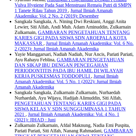
Vulva Hygiene Pada Saat Menstruasi Remaja Putri di SMPN
1 Tanete Rilau Tahun 2019
,
Jurnal Ilmiah Amanah
Akademika: Vol. 2 No. 2 (2019): Desember
Sangkala Sangkala, A. Nining Dwi Reskiani, Anggi Anita
Lewier, Siti Alfah, Andi Muh. Adam Aminuddin, Zulkarnain
Zulkarnain,
GAMBARAN PENGETAHUAN TENTANG
KARIES GIGI PADA SISWA SDN AROEPALA KOTA
MAKASSAR
,
Jurnal Ilmiah Amanah Akademika: Vol. 6 No.
2 (2023): Jurnal Ilmiah Amanah Akademika
Yayie Manggarsari, Nadiah Nadiah, Nur Ancis, Pariati Pariati,
Ayu Rahayu Feblina,
GAMBARAN PENGETAHUAN
DAN SIKAP IBU DENGAN PENCEGAHAN
PERIODONTITIS PADA IBU HAMIL DI WILAYAH
KERJA PUSKESMAS TODDOPULI
,
Jurnal Ilmiah
Amanah Akademika: Vol. 5 No. 1 (2022): Jurnal Ilmiah
Amanah Akademika
Sangkala Sangkala, Zulkarnain Zulkarnain, Nurhaedah
Nurhaedah, Ayu Wijaya, Hadijah Alimuddin, Siti Alfah,
PENGETAHUAN TENTANG KARIES GIGI PADA
SISWA KELAS V SDN SUNGGUMINASA 1 TAHUN
2021
,
Jurnal Ilmiah Amanah Akademika: Vol. 4 No. 1
(2021): JIHAD : Juni
Zulkarnain Zulkarnain, Afdal Maknung, Nadia Emi Puspita,
Pariati Pariati, Siti Alfah, Nanang Rahmadani,
GAMBARAN