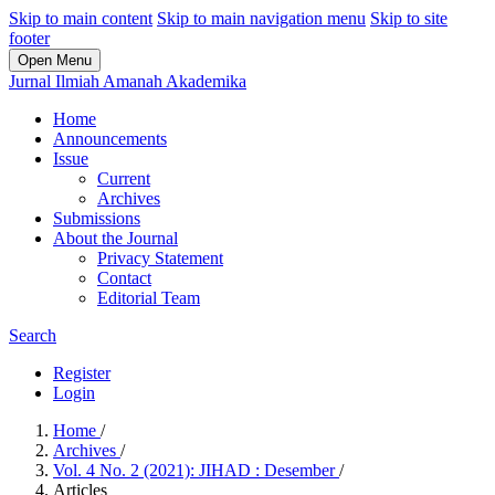
Skip to main content
Skip to main navigation menu
Skip to site
footer
Open Menu
Jurnal Ilmiah Amanah Akademika
Home
Announcements
Issue
Current
Archives
Submissions
About the Journal
Privacy Statement
Contact
Editorial Team
Search
Register
Login
Home
/
Archives
/
Vol. 4 No. 2 (2021): JIHAD : Desember
/
Articles