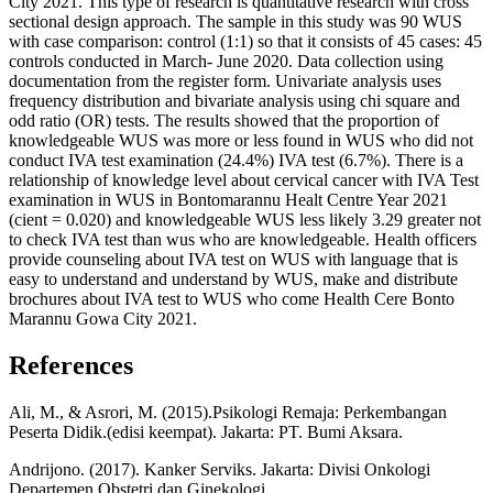
City 2021. This type of research is quantitative research with cross
sectional design approach. The sample in this study was 90 WUS
with case comparison: control (1:1) so that it consists of 45 cases: 45
controls conducted in March- June 2020. Data collection using
documentation from the register form. Univariate analysis uses
frequency distribution and bivariate analysis using chi square and
odd ratio (OR) tests. The results showed that the proportion of
knowledgeable WUS was more or less found in WUS who did not
conduct IVA test examination (24.4%) IVA test (6.7%). There is a
relationship of knowledge level about cervical cancer with IVA Test
examination in WUS in Bontomarannu Healt Centre Year 2021
(cient = 0.020) and knowledgeable WUS less likely 3.29 greater not
to check IVA test than wus who are knowledgeable. Health officers
provide counseling about IVA test on WUS with language that is
easy to understand and understand by WUS, make and distribute
brochures about IVA test to WUS who come Health Cere Bonto
Marannu Gowa City 2021.
References
Ali, M., & Asrori, M. (2015).Psikologi Remaja: Perkembangan
Peserta Didik.(edisi keempat). Jakarta: PT. Bumi Aksara.
Andrijono. (2017). Kanker Serviks. Jakarta: Divisi Onkologi
Departemen Obstetri dan Ginekologi.